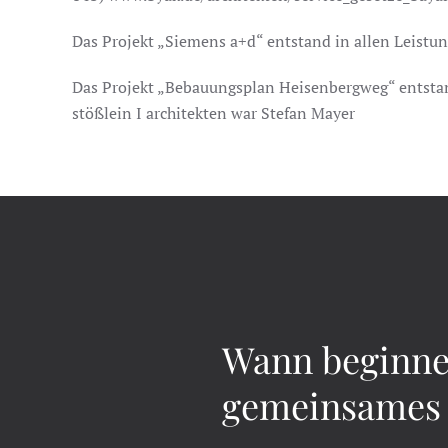
Das Projekt „Siemens a+d“ entstand in allen Leistun
Das Projekt „Bebauungsplan Heisenbergweg“ entstand
stößlein I architekten war Stefan Mayer
Wann beginne
gemeinsames 