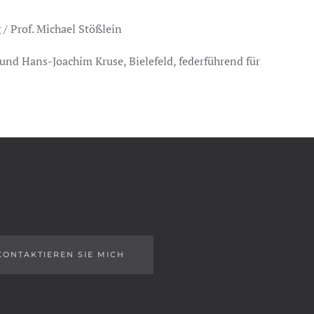
 / Prof. Michael Stößlein
nd Hans-Joachim Kruse, Bielefeld, federführend für
KONTAKTIEREN SIE MICH