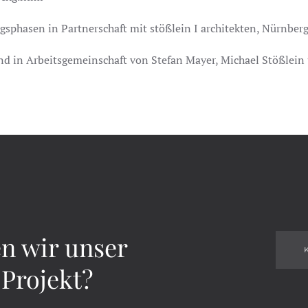
gsphasen in Partnerschaft mit stößlein I architekten, Nürnberg
 in Arbeitsgemeinschaft von Stefan Mayer, Michael Stößlein u
n wir unser
Projekt?