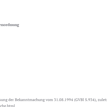
benordnung
ssung der Bekanntmachung vom 31.08.1994 (GVBl S.934), zulet
rchg.html