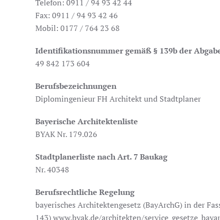
Telefon: 0911 / 94 93 42 44
Fax: 0911 / 94 93 42 46
Mobil: 0177 / 764 23 68
Identifikationsnummer gemäß § 139b der Abga
49 842 173 604
Berufsbezeichnungen
Diplomingenieur FH Architekt und Stadtplaner
Bayerische Architektenliste
BYAK Nr. 179.026
Stadtplanerliste nach Art. 7 Baukag
Nr. 40348
Berufsrechtliche Regelung
bayerisches Architektengesetz (BayArchG) in der Fa
143) www.byak.de/architekten/service_gesetze_baya